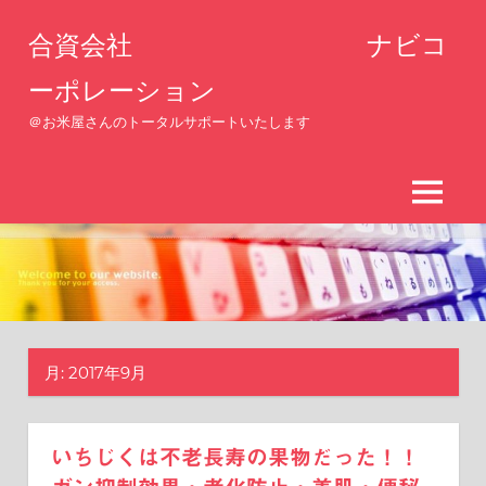
コ
合資会社 ナビコ
ン
テ
ーポレーション
ン
＠お米屋さんのトータルサポートいたします
ツ
へ
ス
MENU
キ
ッ
プ
月:
2017年9月
いちじくは不老長寿の果物だった！！