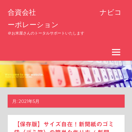
コ
合資会社 ナビコ
ン
テ
ーポレーション
ン
＠お米屋さんのトータルサポートいたします
ツ
へ
ス
MENU
キ
ッ
プ
月:
2021年5月
【保存版】サイズ自在！新聞紙のゴミ