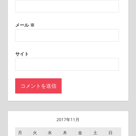
メール
※
サイト
2017年11月
月
火
水
木
金
土
日