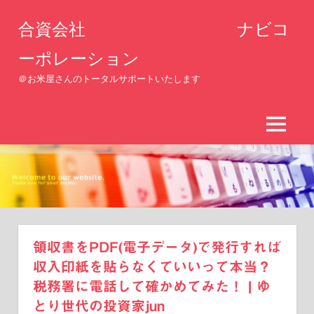
コ
合資会社 ナビコ
ン
テ
ーポレーション
ン
＠お米屋さんのトータルサポートいたします
ツ
へ
ス
MENU
キ
ッ
プ
領収書をPDF(電子データ)で発行すれば
収入印紙を貼らなくていいって本当？
税務署に電話して確かめてみた！ | ゆ
とり世代の投資家jun