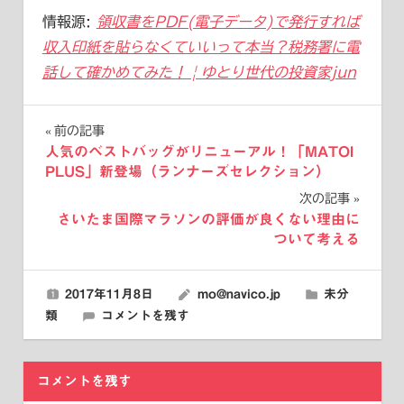
情報源:
領収書をPDF(電子データ)で発行すれば
収入印紙を貼らなくていいって本当？税務署に電
話して確かめてみた！ | ゆとり世代の投資家jun
投
前の記事
人気のベストバッグがリニューアル！「MATOI
稿
PLUS」新登場（ランナーズセレクション）
次の記事
ナ
さいたま国際マラソンの評価が良くない理由に
ビ
ついて考える
ゲ
2017年11月8日
mo@navico.jp
未分
ー
類
コメントを残す
シ
ョ
コメントを残す