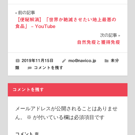
投
前の記事
【便秘解消】「世界が絶滅させたい地上最悪の
稿
食品」 – YouTube
次の記事
ナ
自然免疫と獲得免疫
ビ
ゲ
2019年11月15日
mo@navico.jp
未分
類
コメントを残す
ー
シ
コメントを残す
ョ
ン
メールアドレスが公開されることはありませ
ん。
※
が付いている欄は必須項目です
コメント
※