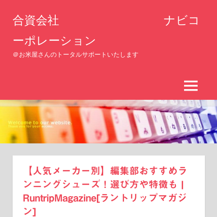
コ
合資会社 ナビコ
ン
テ
ーポレーション
ン
＠お米屋さんのトータルサポートいたします
ツ
へ
ス
MENU
キ
ッ
プ
【人気メーカー別】編集部おすすめラ
ンニングシューズ！選び方や特徴も |
RuntripMagazine[ラントリップマガジ
ン]