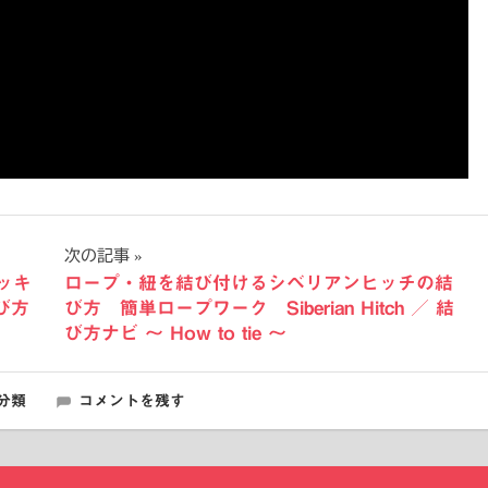
次の記事
ッキ
ロープ・紐を結び付けるシベリアンヒッチの結
び方
び方 簡単ロープワーク Siberian Hitch ／ 結
び方ナビ 〜 How to tie 〜
分類
コメントを残す