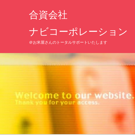
コ
合資会
ン
テ
ナビコーポレーション
ン
ツ
＠お米屋さんのトータルサポートいたします
へ
ス
キ
ッ
プ