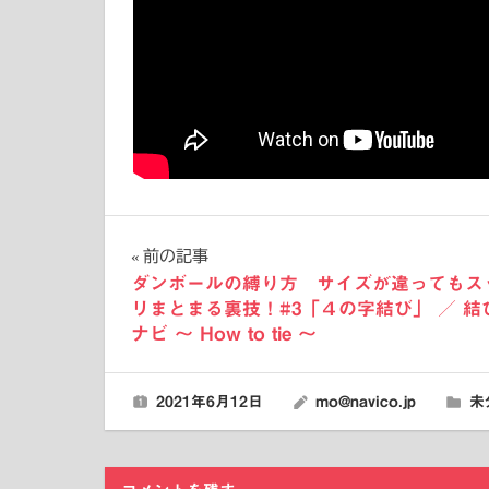
投
前の記事
ダンボールの縛り方 サイズが違ってもス
稿
リまとまる裏技！#3「４の字結び」 ／ 結
ナビ 〜 How to tie 〜
ナ
ビ
2021年6月12日
mo@navico.jp
未
ゲ
ー